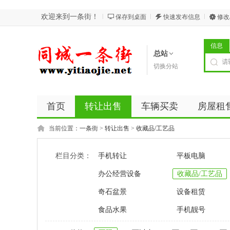
欢迎来到一条街！
保存到桌面
快速发布信息
修改
信息
总站
切换分站
首页
转让出售
车辆买卖
房屋租
当前位置：
一条街
>
转让出售
>
收藏品/工艺品
栏目分类：
手机转让
平板电脑
办公经营设备
收藏品/工艺品
奇石盆景
设备租赁
食品水果
手机靓号