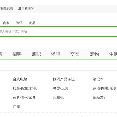
/删除信息
手机浏览
商家
资讯
商品
售
招聘
兼职
求职
交友
宠物
生
台式电脑
数码产品转让
笔记本
服装/配饰/鞋包
母婴/玩具
运动/图书/乐器
家具/办公家具
照相机
食品农产
门窗