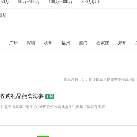
~50万
50万~100万
100万~300万
300万以上
成新
庆
广州
深圳
杭州
福州
厦门
石家庄
郑州
信息总数：
1
，置顶信息可使成交率提高5倍
48收购礼品燕窝海参
1图
{冬虫夏草}同仁堂冬虫夏草回收中心:,长期高价收购礼盒冬虫夏草《散装冬虫夏