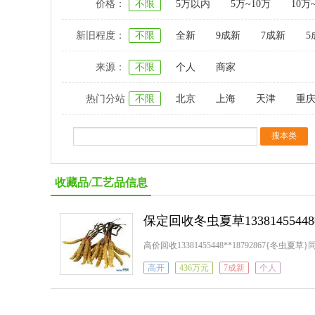
价格：
不限
5万以内
5万~10万
10万
新旧程度：
不限
全新
9成新
7成新
5
来源：
不限
个人
商家
热门分站
不限
北京
上海
天津
重
收藏品/工艺品信息
保定回收冬虫夏草133814554
高价回收13381455448**18792867
高开
436万元
7成新
个人