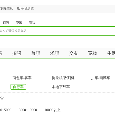
/删除信息
手机浏览
商家
资讯
商品
售
招聘
兼职
求职
交友
宠物
生
面包车/客车
拖拉机/收割机
拼车/顺风车
自行车
本地下线车
其它
00~5000
5000~10000
10000以上