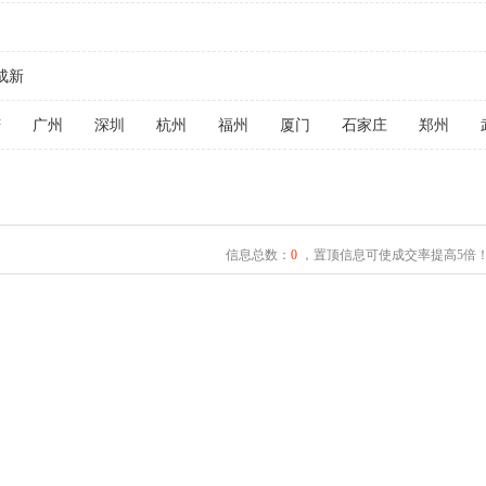
成新
庆
广州
深圳
杭州
福州
厦门
石家庄
郑州
信息总数：
0
，置顶信息可使成交率提高5倍