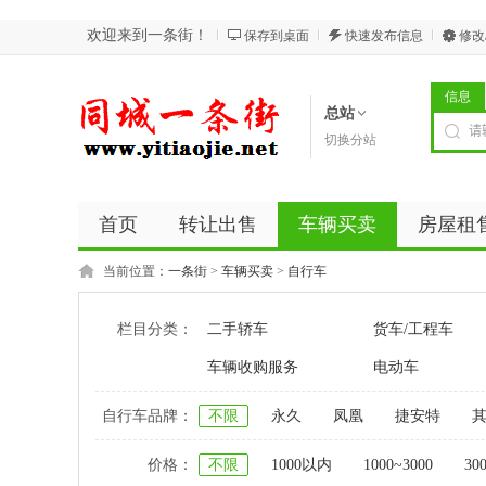
欢迎来到一条街！
保存到桌面
快速发布信息
修改
信息
总站
切换分站
首页
转让出售
车辆买卖
房屋租
当前位置：
一条街
>
车辆买卖
>
自行车
栏目分类：
二手轿车
货车/工程车
车辆收购服务
电动车
自行车品牌：
不限
永久
凤凰
捷安特
价格：
不限
1000以内
1000~3000
30