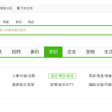
/删除信息
手机浏览
商家
资讯
商品
售
招聘
兼职
求职
交友
宠物
生
人事/行政/后勤
酒店/餐饮/旅游
美容/美发/保健
家政保洁/安保
影视/娱乐/KTV
编辑/出版/印刷