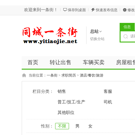
欢迎来到一条街！
保存到桌面
快速发布信息
修改
信息
总站
切换分站
首页
转让出售
车辆买卖
房屋租
当前位置：
一条街
>
求职简历
>
酒店/餐饮/旅游
栏目分类：
销售
客服
普工/技工/生产
司机
其他职位
性别：
不限
男
女