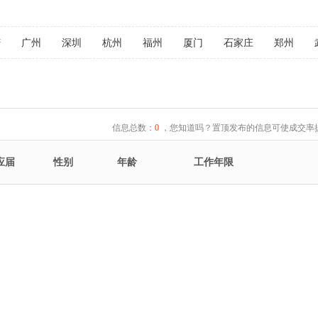
庆
广州
深圳
杭州
福州
厦门
石家庄
郑州
信息总数：
0
，您知道吗？置顶发布的信息可使成交率提
应届
性别
年龄
工作年限