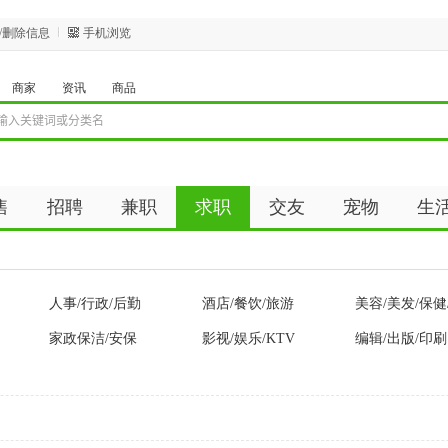
/删除信息
手机浏览
商家
资讯
商品
售
招聘
兼职
求职
交友
宠物
生
人事/行政/后勤
酒店/餐饮/旅游
美容/美发/保健
家政保洁/安保
影视/娱乐/KTV
编辑/出版/印刷