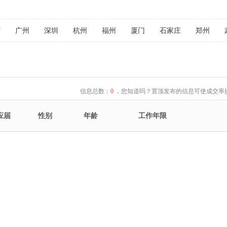
庆
广州
深圳
杭州
福州
厦门
石家庄
郑州
信息总数：
0
，您知道吗？置顶发布的信息可使成交率提
应届
性别
年龄
工作年限