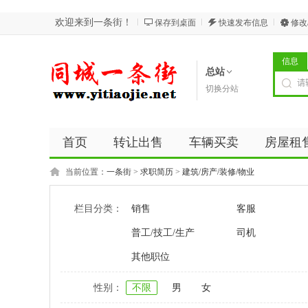
欢迎来到一条街！
保存到桌面
快速发布信息
修改
信息
总站
切换分站
首页
转让出售
车辆买卖
房屋租
当前位置：
一条街
>
求职简历
>
建筑/房产/装修/物业
栏目分类：
销售
客服
普工/技工/生产
司机
其他职位
性别：
不限
男
女