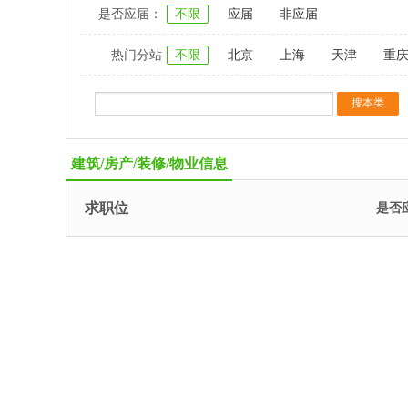
是否应届：
不限
应届
非应届
热门分站
不限
北京
上海
天津
重
建筑/房产/装修/物业信息
求职位
是否