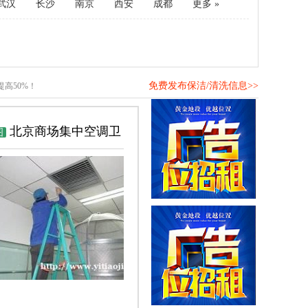
武汉
长沙
南京
西安
成都
更多 »
免费发布保洁/清洗信息>>
高50%！
北京商场集中空调卫
图
检测 CMA检测报告