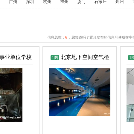
庆
广州
深圳
杭州
福州
厦门
石家庄
郑州
信息总数：
6
，您知道吗？置顶发布的信息可使成交率提
事业单位学校
北京地下空间空气检
1图
1
道 佳馨达抽油
测 地下空间检测
生
司 油烟