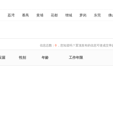
云
荔湾
番禺
黄埔
花都
增城
萝岗
东莞
佛
信息总数：
0
，您知道吗？置顶发布的信息可使成交率提
应届
性别
年龄
工作年限