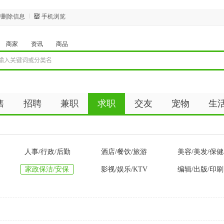
/删除信息
手机浏览
商家
资讯
商品
售
招聘
兼职
求职
交友
宠物
生
人事/行政/后勤
酒店/餐饮/旅游
美容/美发/保健
家政保洁/安保
影视/娱乐/KTV
编辑/出版/印刷