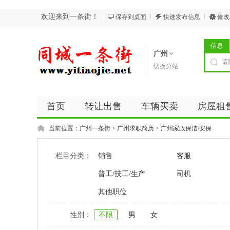
欢迎来到一条街！
保存到桌面
快速发布信息
修改
信息
广州
切换分站
首页
转让出售
车辆买卖
房屋租
当前位置：
广州一条街
>
广州求职简历
>
广州家政保洁/安保
栏目分类：
销售
客服
普工/技工/生产
司机
其他职位
性别：
不限
男
女